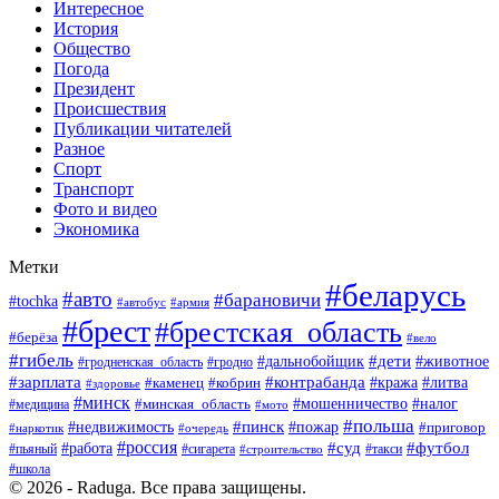
Интересное
История
Общество
Погода
Президент
Происшествия
Публикации читателей
Разное
Спорт
Транспорт
Фото и видео
Экономика
Метки
#беларусь
#авто
#барановичи
#tochka
#армия
#автобус
#брест
#брестская_область
#берёза
#вело
#гибель
#дети
#животное
#дальнобойщик
#гродно
#гродненская_область
#зарплата
#контрабанда
#кража
#литва
#каменец
#кобрин
#здоровье
#минск
#мошенничество
#минская_область
#налог
#медицина
#мото
#польша
#пинск
#недвижимость
#пожар
#приговор
#наркотик
#очередь
#россия
#суд
#футбол
#работа
#пьяный
#сигарета
#строительство
#такси
#школа
© 2026 - Raduga. Все права защищены.