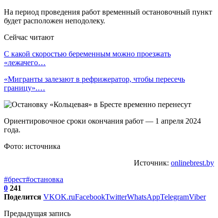
На период проведения работ временный остановочный пункт
будет расположен неподолеку.
Сейчас читают
С какой скоростью беременным можно проезжать
«лежачего…
«Мигранты залезают в рефрижератор, чтобы пересечь
границу».…
Ориентировочное сроки окончания работ — 1 апреля 2024
года.
Фото: источника
Источник:
onlinebrest.by
#брест
#остановка
0
241
Поделится
VK
OK.ru
Facebook
Twitter
WhatsApp
Telegram
Viber
Предыдущая запись