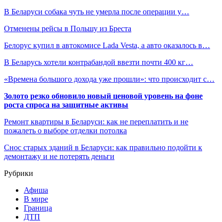
В Беларуси собака чуть не умерла после операции у…
Отменены рейсы в Польшу из Бреста
Белорус купил в автокомисе Lada Vesta, а авто оказалось в…
В Беларусь хотели контрабандой ввезти почти 400 кг…
«Времена большого дохода уже прошли»: что происходит с…
Золото резко обновило новый ценовой уровень на фоне
роста спроса на защитные активы
Ремонт квартиры в Беларуси: как не переплатить и не
пожалеть о выборе отделки потолка
Снос старых зданий в Беларуси: как правильно подойти к
демонтажу и не потерять деньги
Рубрики
Афиша
В мире
Граница
ДТП