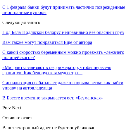
С 1 февраля банки будут принимать частично поврежденные
иностранные купюры
Следующая запись
Под Бяла-Подляской белорус неправильно вез опасный груз
Вам также могут понравиться
Еще от автора
С какой скоростью беременным можно проезжать «лежачего
полицейского»?
«Мигранты залезают в рефрижератор, чтобы пересечь
границу». Как белорусская медсестра…
Сигнализация срабатывает даже от порыва ветра: как найти
управу на автовладельца
В Бресте временно закрывается ост. «Бауманская»
Prev
Next
Оставьте ответ
Ваш электронный адрес не будет опубликован.