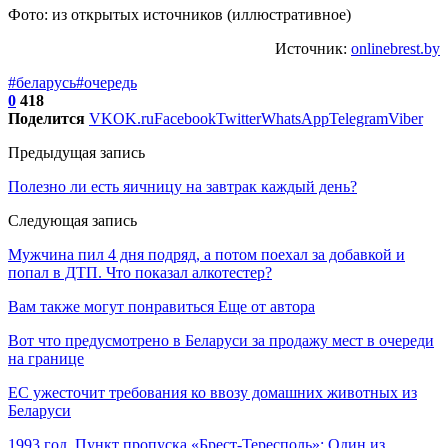
Фото: из открытых источников (иллюстративное)
Источник:
onlinebrest.by
#беларусь
#очередь
0
418
Поделится
VK
OK.ru
Facebook
Twitter
WhatsApp
Telegram
Viber
Предыдущая запись
Полезно ли есть яичницу на завтрак каждый день?
Следующая запись
Мужчина пил 4 дня подряд, а потом поехал за добавкой и
попал в ДТП. Что показал алкотестер?
Вам также могут понравиться
Еще от автора
Вот что предусмотрено в Беларуси за продажу мест в очереди
на границе
ЕС ужесточит требования ко ввозу домашних животных из
Беларуси
1993 год. Пункт пропуска «Брест-Тересполь»: Один из