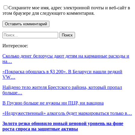
Сохраните мое имя, адрес электронной почты и веб-сайт в
этом браузере для следующего комментария.
Интересное:
Сколько денег белорусы дают детям на карманные расходы и
на…
«Покраска обошлась в $3 200». В Беларуси нашли редкий
VW…
Найдено тело жителя Брестского района, который пропал
больше…
В Грузию больше не нужны ни ПЦР, ни вакцина
«Недружественный» алкоголь будет маркироваться только в…
Золото резко обновило новый ценовой уровень на фоне
роста спроса на защитные активы