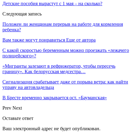
Детские пособия вырастут с 1 мая – на сколько?
Следующая запись
Положен ли женщинам перерыв на работе для кормления
ребенка?
Вам также могут понравиться
Еще от автора
С какой скоростью беременным можно проезжать «лежачего
полицейского»?
«Мигранты залезают в рефрижератор, чтобы пересечь
границу». Как белорусская медсестра…
Сигнализация срабатывает даже от порыва ветра: как найти
управу на автовладельца
В Бресте временно закрывается ост. «Бауманская»
Prev
Next
Оставьте ответ
Ваш электронный адрес не будет опубликован.