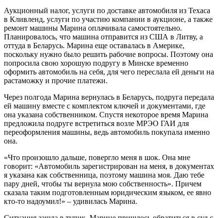
Аукционный налог, услуги по доставке автомобиля из Техаса
в Кливленд, услуги по участию компании в аукционе, а также
ремонт машины Марина оплачивала самостоятельно.
Планировалось, что машина отправится из США в Литву, а
оттуда в Беларусь. Марина еще оставалась в Америке,
поскольку нужно было решить рабочие вопросы. Поэтому она
попросила свою хорошую подругу в Минске временно
оформить автомобиль на себя, для чего переслала ей деньги на
растаможку и прочие платежи.
Через полгода Марина вернулась в Беларусь, подруга передала
ей машину вместе с комплектом ключей и документами, где
она указана собственником. Спустя некоторое время Марина
предложила подруге встретиться возле МРЭО ГАИ для
переоформления машины, ведь автомобиль покупала именно
она.
«Что произошло дальше, повергло меня в шок. Она мне
говорит: «Автомобиль зарегистрирован на меня, в документах
я указана как собственница, поэтому машина моя. Даю тебе
пару дней, чтобы ты вернула мою собственность». Причем
сказала таким подготовленным юридическим языком, ее явно
кто-то надоумил!» – удивилась Марина.
Ситуация зашла в тупик, Марине пришлось обратиться в суд с