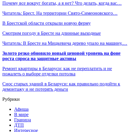
Почему все вокруг богаты, а я нет? Что делать, когда вас…
Читатель: Брест. На территории Свято-Симеоновского…
В Брестской области открыли новую ферму
Смотрим погоду в Бресте на длинные выходные
Читатель: В Бресте на Мицкевича дерево упало на машину.…
Золото резко обновило новый ценовой уровень на фоне
роста спроса на защитные активы
Ремонт квартиры в Беларуси: как не переплатить и не
пожалеть о выборе отделки потолка
Снос старых зданий в Беларуси: как правильно подойти к
демонтажу и не потерять деньги
Рубрики
Афиша
В мире
Граница
ДТП
Интересное