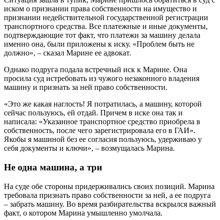
иском о признании права собственности на имущество и
признании недействительной государственной регистрации
транспортного средства. Все платежные и иные документы,
подтверждающие тот факт, что платежи за машину делала
именно она, были приложены к иску. «Проблем быть не
должно», – сказал Марине ее адвокат.
Однако подруга подала встречный иск к Марине. Она
просила суд истребовать из чужого незаконного владения
машину и признать за ней право собственности.
«Это же какая наглость! Я потратилась, а машину, которой
сейчас пользуюсь, ей отдай. Причем в иске она так и
написала: «Указанное транспортное средство приобрела в
собственность, после чего зарегистрировала его в ГАИ».
Якобы я машиной без ее согласия пользуюсь, удерживаю у
себя документы и ключи», – возмущалась Марина.
Не одна машина, а три
На суде обе стороны придерживались своих позиций. Марина
требовала признать право собственности за ней, а ее подруга
– забрать машину. Во время разбирательства вскрылся важный
факт, о котором Марина умышленно умолчала.