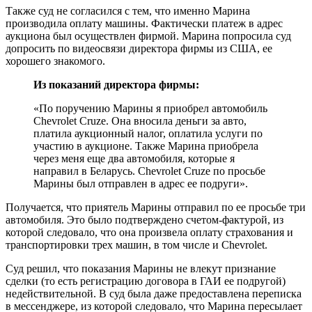
Также суд не согласился с тем, что именно Марина
производила оплату машины. Фактически платеж в адрес
аукциона был осуществлен фирмой. Марина попросила суд
допросить по видеосвязи директора фирмы из США, ее
хорошего знакомого.
Из показаний директора фирмы:
«По поручению Марины я приобрел автомобиль
Chevrolet Cruze. Она вносила деньги за авто,
платила аукционный налог, оплатила услуги по
участию в аукционе. Также Марина приобрела
через меня еще два автомобиля, которые я
направил в Беларусь. Chevrolet Cruze по просьбе
Марины был отправлен в адрес ее подруги».
Получается, что приятель Марины отправил по ее просьбе три
автомобиля. Это было подтверждено счетом-фактурой, из
которой следовало, что она произвела оплату страхования и
транспортировки трех машин, в том числе и Chevrolet.
Суд решил, что показания Марины не влекут признание
сделки (то есть регистрацию договора в ГАИ ее подругой)
недействительной. В суд была даже предоставлена переписка
в мессенджере, из которой следовало, что Марина пересылает