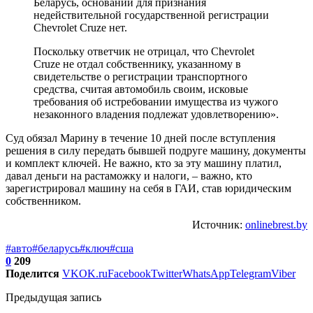
Беларусь, оснований для признания
недействительной государственной регистрации
Chevrolet Cruze нет.
Поскольку ответчик не отрицал, что Chevrolet
Cruze не отдал собственнику, указанному в
свидетельстве о регистрации транспортного
средства, считая автомобиль своим, исковые
требования об истребовании имущества из чужого
незаконного владения подлежат удовлетворению».
Cуд обязал Марину в течение 10 дней после вступления
решения в силу передать бывшей подруге машину, документы
и комплект ключей. Не важно, кто за эту машину платил,
давал деньги на растаможку и налоги, – важно, кто
зарегистрировал машину на себя в ГАИ, став юридическим
собственником.
Источник:
onlinebrest.by
#авто
#беларусь
#ключ
#сша
0
209
Поделится
VK
OK.ru
Facebook
Twitter
WhatsApp
Telegram
Viber
Предыдущая запись