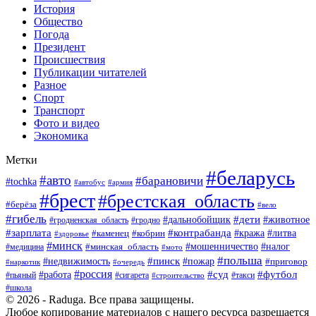
История
Общество
Погода
Президент
Происшествия
Публикации читателей
Разное
Спорт
Транспорт
Фото и видео
Экономика
Метки
#беларусь
#авто
#барановичи
#tochka
#армия
#автобус
#брест
#брестская_область
#берёза
#вело
#гибель
#дети
#животное
#дальнобойщик
#гродно
#гродненская_область
#зарплата
#контрабанда
#кража
#литва
#каменец
#кобрин
#здоровье
#минск
#мошенничество
#минская_область
#налог
#медицина
#мото
#польша
#пинск
#недвижимость
#пожар
#приговор
#наркотик
#очередь
#россия
#суд
#футбол
#работа
#пьяный
#сигарета
#строительство
#такси
#школа
© 2026 - Raduga. Все права защищены.
Любое копирование материалов с нашего ресурса разрешается