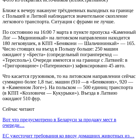
Ближе к вечеру накануне трёхдневных выходных на границе
с Польшей и Литвой наблюдается значительное скопление
легкового транспорта. Ситуация с фурами не лучше.
По состоянию на 16:00 7 марта в пункте пропуска «Каменный
Лог — Мядининкай» на литовском направлении находится
180 легковушек, в КПП «Бенякони — Шальчининкай» — 165.
Число стоящих на въезд в Польшу больше: 250 машин
ожидают у «Бреста» (сопредельный погранпереход —
«Тересполь»). Очереди имеются и на границе с Латвией: в
«Григоровщине» («Патерниеки») зафиксировано 45 авто.
Что касается грузовиков, то на литовском направлении сейчас
суммарно более 1,8 тыс. машин (910 —в «Беняконях», 920 —
в «Каменном Логе»). На польском — 500 единиц транспорта
(в КПП «Козловичи — Кукурыки»). Въезда в Латвию
ожидают 510 фур.
Сейчас читают
Вот что предусмотрено в Беларуси за продажу мест в
очереди…
ЕС ужесточит требования ко ввозу домашних животных из…