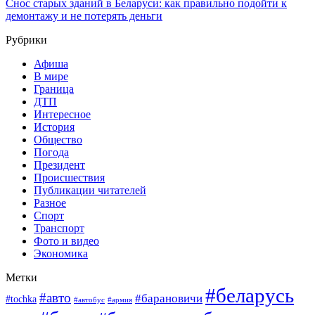
Снос старых зданий в Беларуси: как правильно подойти к
демонтажу и не потерять деньги
Рубрики
Афиша
В мире
Граница
ДТП
Интересное
История
Общество
Погода
Президент
Происшествия
Публикации читателей
Разное
Спорт
Транспорт
Фото и видео
Экономика
Метки
#беларусь
#авто
#барановичи
#tochka
#армия
#автобус