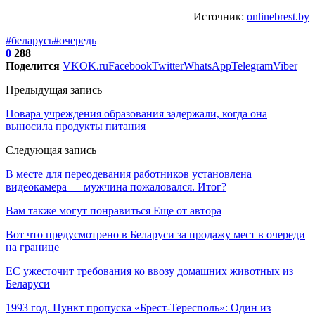
Источник:
onlinebrest.by
#беларусь
#очередь
0
288
Поделится
VK
OK.ru
Facebook
Twitter
WhatsApp
Telegram
Viber
Предыдущая запись
Повара учреждения образования задержали, когда она
выносила продукты питания
Следующая запись
В месте для переодевания работников установлена
видеокамера — мужчина пожаловался. Итог?
Вам также могут понравиться
Еще от автора
Вот что предусмотрено в Беларуси за продажу мест в очереди
на границе
ЕС ужесточит требования ко ввозу домашних животных из
Беларуси
1993 год. Пункт пропуска «Брест-Тересполь»: Один из