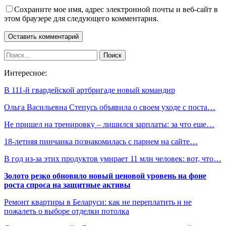
Сохраните мое имя, адрес электронной почты и веб-сайт в
этом браузере для следующего комментария.
Интересное:
В 111-й гвардейской артбригаде новый командир
Ольга Васильевна Степусь объявила о своем уходе с поста…
Не пришел на тренировку – лишился зарплаты: за что еще…
18-летняя пинчанка познакомилась с парнем на сайте…
В год из-за этих продуктов умирает 11 млн человек: вот, что…
Золото резко обновило новый ценовой уровень на фоне
роста спроса на защитные активы
Ремонт квартиры в Беларуси: как не переплатить и не
пожалеть о выборе отделки потолка