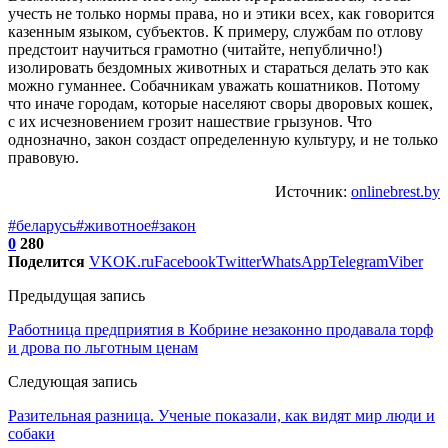
учесть не только нормы права, но и этики всех, как говорится
казенным языком, субъектов. К примеру, службам по отлову
предстоит научиться грамотно (читайте, непублично!)
изолировать бездомных животных и стараться делать это как
можно гуманнее. Собачникам уважать кошатников. Потому
что иначе городам, которые населяют своры дворовых кошек,
с их исчезновением грозит нашествие грызунов. Что
однозначно, закон создаст определенную культуру, и не только
правовую.
Источник:
onlinebrest.by
#беларусь
#животное
#закон
0
280
Поделится
VK
OK.ru
Facebook
Twitter
WhatsApp
Telegram
Viber
Предыдущая запись
Работница предприятия в Кобрине незаконно продавала торф
и дрова по льготным ценам
Следующая запись
Разительная разница. Ученые показали, как видят мир люди и
собаки