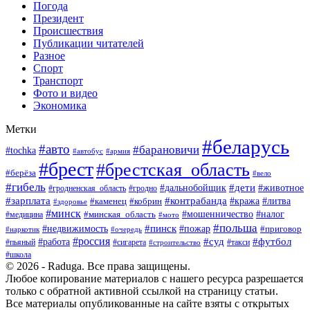
Погода
Президент
Происшествия
Публикации читателей
Разное
Спорт
Транспорт
Фото и видео
Экономика
Метки
#беларусь
#авто
#барановичи
#tochka
#армия
#автобус
#брест
#брестская_область
#берёза
#вело
#гибель
#дети
#животное
#дальнобойщик
#гродно
#гродненская_область
#зарплата
#контрабанда
#кража
#литва
#каменец
#кобрин
#здоровье
#минск
#мошенничество
#минская_область
#налог
#медицина
#мото
#польша
#пинск
#недвижимость
#пожар
#приговор
#наркотик
#очередь
#россия
#суд
#футбол
#работа
#пьяный
#сигарета
#строительство
#такси
#школа
© 2026 - Raduga. Все права защищены.
Любое копирование материалов с нашего ресурса разрешается
только с обратной активной ссылкой на страницу статьи.
Все материалы опубликованные на сайте взяты с открытых