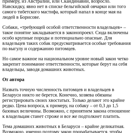
примеру, из Австралии, или Скандинавии, возросло.
Навскидку, явно нет в списке бельгийской овчарки или того
самого тибетского мастифа, который напал в конце мая на
людей в Борисове.
Собаки, «требующей особой ответственности владельцев» –
такое понятие закладывается в законопроект. Сюда включены
особо крупные породы и потенциально опасные. Для
владельцев таких собак предусматривается особые требования
по выгулу и содержанию питомцев.
Но самое важное на национальном уровне новый закон четко
закрепит понимание ответственности, которые берут на себя
владельцы, заводя домашних животных.
От автора
Назвать точную численность питомцев и владельцев в
Беларуси никто не берется. Конечно, хозяева обязаны
регистрировать своих хвостатых. Только делают это крайне
редко. Цена вопроса, к примеру, на собаку – от 0,3 до 1,5
базовых величины. Возможно, с принятием закона отношение
к владельцам станет строже и все же подтолкнет платить.
Тема домашних животных в Беларуси – крайне деликатная.
Возможно, именно поэтому закон прорабатывается, чтобы