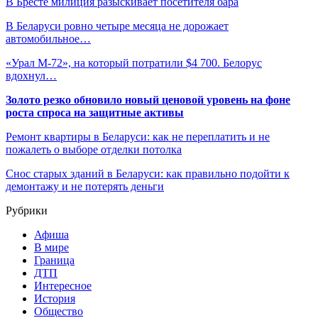
В Бресте милиция разыскивает посетителя бара
В Беларуси ровно четыре месяца не дорожает
автомобильное…
«Урал М-72», на который потратили $4 700. Белорус
вдохнул…
Золото резко обновило новый ценовой уровень на фоне
роста спроса на защитные активы
Ремонт квартиры в Беларуси: как не переплатить и не
пожалеть о выборе отделки потолка
Снос старых зданий в Беларуси: как правильно подойти к
демонтажу и не потерять деньги
Рубрики
Афиша
В мире
Граница
ДТП
Интересное
История
Общество