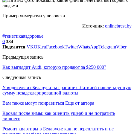
Пример химеризма у человека
Источник:
onlinebrest.by
#генетика
#здоровье
0
334
Поделится
VK
OK.ru
Facebook
Twitter
WhatsApp
Telegram
Viber
Предыдущая запись
Как выглядит Audi, которую продают за $250 000?
Следующая запись
У водителя из Беларуси на границе с Латвией нашли крупную
сумму незадекларированной валюты
Вам также могут понравиться
Еще от автора
Кровля после зимы: как оценить ущерб и не потратить
лишнего
Ремонт квартиры в Беларуси: как не переплатить и не