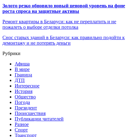
Золото резко обновило новый ценовой уровень на фоне
роста спроса на защитные активы
Ремонт квартиры в Беларуси: как не переплатить и не
пожалеть о выборе отделки потолка
Снос старых зданий в Беларуси: как правильно подойти к
демонтажу и не потерять деньги
Рубрики
Афиша
В мире
Граница
ДТП
Интересное
История
Общество
Погода
Президент
Происшествия
Публикации читателей
Разное
Спорт
Транспорт