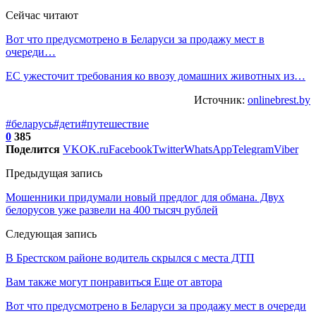
Сейчас читают
Вот что предусмотрено в Беларуси за продажу мест в
очереди…
ЕС ужесточит требования ко ввозу домашних животных из…
Источник:
onlinebrest.by
#беларусь
#дети
#путешествие
0
385
Поделится
VK
OK.ru
Facebook
Twitter
WhatsApp
Telegram
Viber
Предыдущая запись
Мошенники придумали новый предлог для обмана. Двух
белорусов уже развели на 400 тысяч рублей
Следующая запись
В Брестском районе водитель скрылся с места ДТП
Вам также могут понравиться
Еще от автора
Вот что предусмотрено в Беларуси за продажу мест в очереди