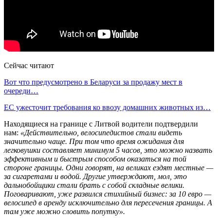
Сейчас читают
Вот что предусмотрено в Беларуси за продажу мест в
очереди…
ЕС ужесточит требования ко ввозу домашних животных из…
Находящиеся на границе с Литвой водители подтвердили
нам:
«Действительно, велосипедистов стали видеть
значительно чаще. При том что время ожидания для
легковушки составляет минимум 5 часов, это можно назвать
эффективным и быстрым способом оказаться на той
стороне границы. Одни говорят, на великах ездят местные —
за сигаретами и водой. Другие утверждают, мол, это
дальнобойщики стали брать с собой складные велики.
Поговаривают, уже развился стихийный бизнес: за 10 евро —
велосипед в аренду исключительно для пересечения границы. А
там уже можно словить попутку».