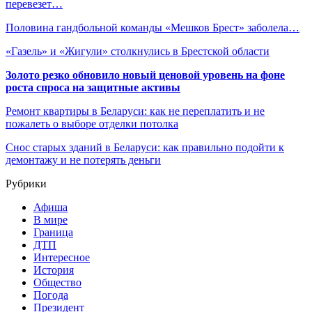
перевезет…
Половина гандбольной команды «Мешков Брест» заболела…
«Газель» и «Жигули» столкнулись в Брестской области
Золото резко обновило новый ценовой уровень на фоне
роста спроса на защитные активы
Ремонт квартиры в Беларуси: как не переплатить и не
пожалеть о выборе отделки потолка
Снос старых зданий в Беларуси: как правильно подойти к
демонтажу и не потерять деньги
Рубрики
Афиша
В мире
Граница
ДТП
Интересное
История
Общество
Погода
Президент