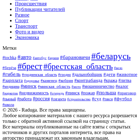
Происшествия
Публикации читателей
Разное
Спорт
Транспорт
Фото и видео
Экономика
Метки
#беларусь
#авто
#барановичи
#tochka
#армия
#автобус
#брест
#брестская_область
#берёза
#вело
#гибель
#дети
#животное
#дальнобойщик
#гродно
#гродненская_область
#зарплата
#контрабанда
#кража
#литва
#каменец
#кобрин
#здоровье
#минск
#мошенничество
#минская_область
#налог
#медицина
#мото
#польша
#пинск
#недвижимость
#пожар
#приговор
#наркотик
#очередь
#россия
#суд
#футбол
#работа
#пьяный
#сигарета
#строительство
#такси
#школа
© 2026 - Raduga. Все права защищены.
Любое копирование материалов с нашего ресурса разрешается
только с обратной активной ссылкой на страницу статьи.
Все материалы опубликованные на сайте взяты с открытых
источников и других порталов интернета, все права на
авторство принадлежат их законным владельцам.