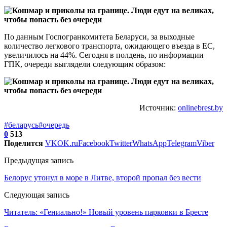
По данным Госпогранкомитета Беларуси, за выходные
количество легкового транспорта, ожидающего въезда в ЕС,
увеличилось на 44%. Сегодня в полдень, по информации
ГПК, очереди выглядели следующим образом:
Источник:
onlinebrest.by
#беларусь
#очередь
0
513
Поделится
VK
OK.ru
Facebook
Twitter
WhatsApp
Telegram
Viber
Предыдущая запись
Белорус утонул в море в Литве, второй пропал без вести
Следующая запись
Читатель: «Гениально!» Новый уровень парковки в Бресте