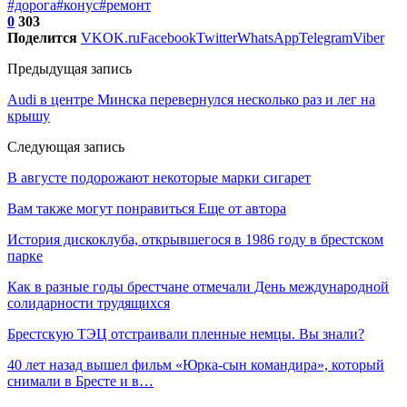
#дорога
#конус
#ремонт
0
303
Поделится
VK
OK.ru
Facebook
Twitter
WhatsApp
Telegram
Viber
Предыдущая запись
Audi в центре Минска перевернулся несколько раз и лег на
крышу
Следующая запись
В августе подорожают некоторые марки сигарет
Вам также могут понравиться
Еще от автора
История дискоклуба, открывшегося в 1986 году в брестском
парке
Как в разные годы брестчане отмечали День международной
солидарности трудящихся
Брестскую ТЭЦ отстраивали пленные немцы. Вы знали?
40 лет назад вышел фильм «Юрка-сын командира», который
снимали в Бресте и в…