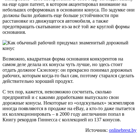
на еще один патент, в котором акцентировал внимание на
небольших отформовках в основании конуса. По задумке они
должны были добавить еще больше устойчивости при
расстановке из движущегося автомобиля, а также
предотвращать скатывание из-за всё той же круглой формы
основания.
Возможно, квадратная форма основания конкурентов на
самом деле делала их конусы чуть лучше, но здесь стоит
отдать должное Скэнлону: он прекрасно понимал дорожных
рабочих, которым когда-то был сам, поэтому старался сделать
действительно хороший продукт.
С тех пор, кажется, невозможно сосчитать, сколько
предприятий и с какими доработками выпускало свои
дорожные конусы. Некоторые из «олдскульных» экземпляров
иногда появляются в продаже на eBay, а кто-то даже пытается
их коллекционировать – в 2000 году англичанин попал в
Книгу рекордов Гиннесса с коллекцией из 137 конусов.
Источник:
onlinebrest.by