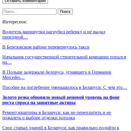
Интересное:
Водитель маршрутки нагрубил ребенку и не выдал
проездной…
В Березовском районе перевернулось такси
Начальник государственной строительной компании попался
на…
В Польше задержали белоруса, угнавшего в Германии
Mercedes…
Пособие на погребение уменьшилось в Беларуси. С чем это…
Золото резко обновило новый ценовой уровень на фоне
роста спроса на защитные активы
Ремонт квартиры в Беларуси: как не переплатить и не
пожалеть о выборе отделки потолка
Снос старых зданий в Беларуси: как правильно подойти к