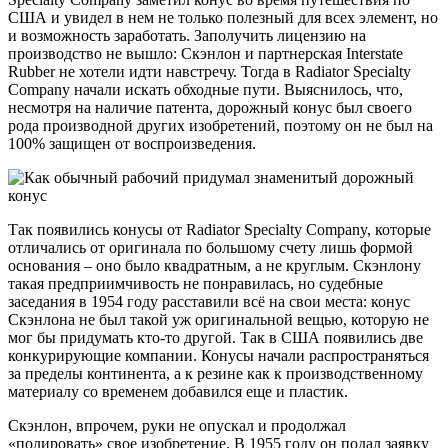
США и увидел в нем не только полезный для всех элемент, но
и возможность заработать. Заполучить лицензию на
производство не вышло: Скэнлон и партнерская Interstate
Rubber не хотели идти навстречу. Тогда в Radiator Specialty
Company начали искать обходные пути. Выяснилось, что,
несмотря на наличие патента, дорожный конус был своего
рода производной других изобретений, поэтому он не был на
100% защищен от воспроизведения.
Так появились конусы от Radiator Specialty Company, которые
отличались от оригинала по большому счету лишь формой
основания – оно было квадратным, а не круглым. Скэнлону
такая предприимчивость не понравилась, но судебные
заседания в 1954 году расставили всё на свои места: конус
Скэнлона не был такой уж оригинальной вещью, которую не
мог бы придумать кто-то другой. Так в США появились две
конкурирующие компании. Конусы начали распространяться
за пределы континента, а к резине как к производственному
материалу со временем добавился еще и пластик.
Скэнлон, впрочем, руки не опускал и продолжал
«полировать» свое изобретение. В 1955 году он подал заявку