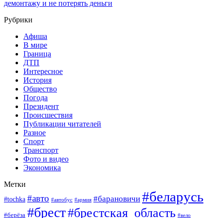
демонтажу и не потерять деньги
Рубрики
Афиша
В мире
Граница
ДТП
Интересное
История
Общество
Погода
Президент
Происшествия
Публикации читателей
Разное
Спорт
Транспорт
Фото и видео
Экономика
Метки
#беларусь
#авто
#барановичи
#tochka
#армия
#автобус
#брест
#брестская_область
#берёза
#вело