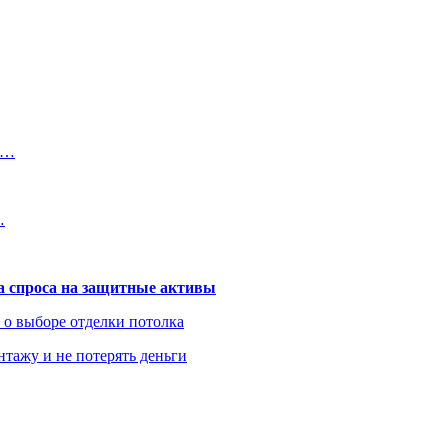
в…
…
та спроса на защитные активы
ь о выборе отделки потолка
нтажу и не потерять деньги