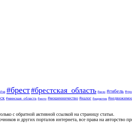
#брест
#брестская_область
#гибель
ёза
#вело
#гро
ск
#мошенничество
#минская_область
#налог
#недвижимос
#мото
#наркотик
олько с обратной активной ссылкой на страницу статьи.
чников и других порталов интернета, все права на авторство п