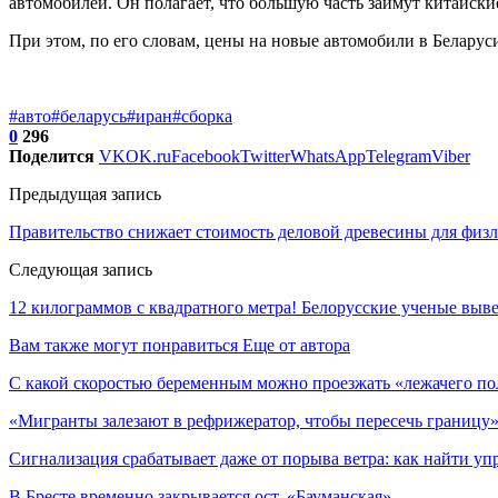
автомобилей. Он полагает, что большую часть займут китайски
При этом, по его словам, цены на новые автомобили в Беларус
#авто
#беларусь
#иран
#сборка
0
296
Поделится
VK
OK.ru
Facebook
Twitter
WhatsApp
Telegram
Viber
Предыдущая запись
Правительство снижает стоимость деловой древесины для физ
Следующая запись
12 килограммов с квадратного метра! Белорусские ученые выв
Вам также могут понравиться
Еще от автора
С какой скоростью беременным можно проезжать «лежачего по
«Мигранты залезают в рефрижератор, чтобы пересечь границу»
Сигнализация срабатывает даже от порыва ветра: как найти уп
В Бресте временно закрывается ост. «Бауманская»