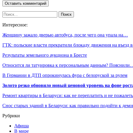
Интересное:
Женщину зажало дверью автобуса, после чего она упала на…
ГТК: польские власти прекратили блокаду движения на въезд 
Результаты земельного аукциона в Бресте
Относится ли татуировка к персональным данным? Пояснили
В Германии в ДТП опрокинулась фура с белоруской за рулем
Золото резко обновило новый ценовой уровень на фоне рос
Ремонт квартиры в Беларуси: как не переплатить и не пожалет
Снос старых зданий в Беларуси: как правильно подойти к демо
Рубрики
Афиша
В мире