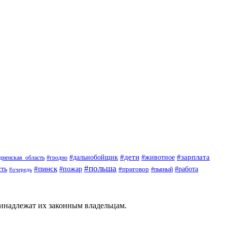
#дети
#животное
#зарплата
#дальнобойщик
#гродно
дненская_область
#польша
#пинск
ть
#пожар
#приговор
#работа
#пьяный
#очередь
ринадлежат их законным владельцам.