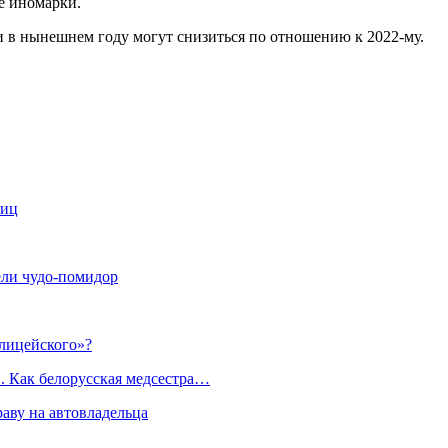
е иномарки.
и в нынешнем году могут снизиться по отношению к 2022-му.
лиц
ели чудо-помидор
лицейского»?
. Как белорусская медсестра…
раву на автовладельца