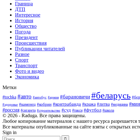
Граница
ДТП
Интересное
История
Общество
Погода
Президент
Происшествия
Публикации читателей
Разное
Спорт
Транспорт
Фото и видео
Экономика
Метки
#беларусь
#авто
#барановичи
#tochka
#бер
#армия
#автобус
#мин
#контрабанда
#кража
#литва
#каменец
#кобрин
#медицина
#здоровье
#россия
#суд
#футбол
#сигарета
#школа
#строительство
#такси
© 2026 - Raduga. Все права защищены.
Любое копирование материалов с нашего ресурса разрешается т
Все материалы опубликованные на сайте взяты с открытых исто
Sign in