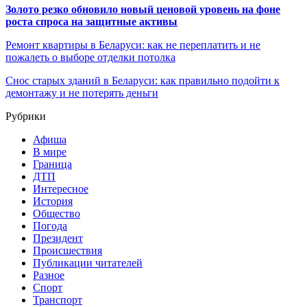
Золото резко обновило новый ценовой уровень на фоне
роста спроса на защитные активы
Ремонт квартиры в Беларуси: как не переплатить и не
пожалеть о выборе отделки потолка
Снос старых зданий в Беларуси: как правильно подойти к
демонтажу и не потерять деньги
Рубрики
Афиша
В мире
Граница
ДТП
Интересное
История
Общество
Погода
Президент
Происшествия
Публикации читателей
Разное
Спорт
Транспорт