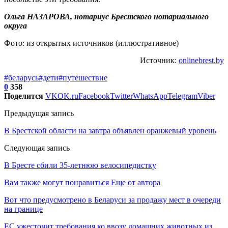
Ольга НАЗАРОВА,
нотариус Брестского нотариального
округа
Фото: из открытых источников (иллюстративное)
Источник:
onlinebrest.by
#беларусь
#дети
#путешествие
0
358
Поделится
VK
OK.ru
Facebook
Twitter
WhatsApp
Telegram
Viber
Предыдущая запись
В Брестской области на завтра объявлен оранжевый уровень
Следующая запись
В Бресте сбили 35-летнюю велосипедистку
Вам также могут понравиться
Еще от автора
Вот что предусмотрено в Беларуси за продажу мест в очереди
на границе
ЕС ужесточит требования ко ввозу домашних животных из