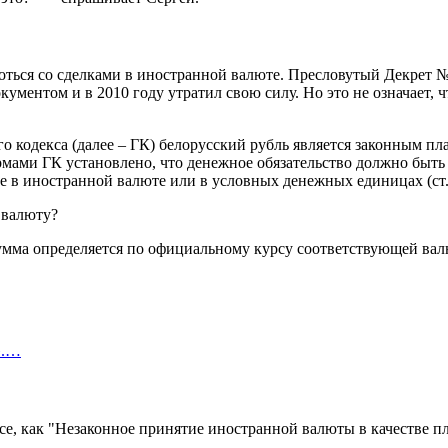
ороться со сделками в иностранной валюте. Пресловутый Декрет
ументом и в 2010 году утратил свою силу. Но это не означает, 
ого кодекса (далее – ГК) белорусский рубль является законным 
рмами ГК установлено, что денежное обязательство должно быть
е в иностранной валюте или в условных денежных единицах (ст.
сумма определяется по официальному курсу соответствующей ва
».…
ксе, как "Незаконное принятие иностранной валюты в качестве п