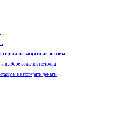
о…
н…
та спроса на защитные активы
ь о выборе отделки потолка
нтажу и не потерять деньги