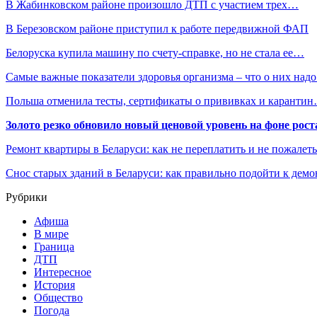
В Жабинковском районе произошло ДТП с участием трех…
В Березовском районе приступил к работе передвижной ФАП
Белоруска купила машину по счету-справке, но не стала ее…
Самые важные показатели здоровья организма – что о них над
Польша отменила тесты, сертификаты о прививках и каранти
Золото резко обновило новый ценовой уровень на фоне рос
Ремонт квартиры в Беларуси: как не переплатить и не пожалет
Снос старых зданий в Беларуси: как правильно подойти к демо
Рубрики
Афиша
В мире
Граница
ДТП
Интересное
История
Общество
Погода