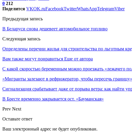
0
212
Поделится
VK
OK.ru
Facebook
Twitter
WhatsApp
Telegram
Viber
Предыдущая запись
В Беларуси снова дешевеет автомобильное топливо
Следующая запись
Определены перечни жилья для строительства по льготным кре
Вам также могут понравиться
Еще от автора
С какой скоростью беременным можно проезжать «лежачего по
«Мигранты залезают в рефрижератор, чтобы пересечь границу»
Сигнализация срабатывает даже от порыва ветра: как найти уп
В Бресте временно закрывается ост. «Бауманская»
Prev
Next
Оставьте ответ
Ваш электронный адрес не будет опубликован.