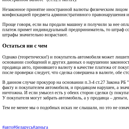
Незаконное принятие иностранной валюты физическим лицом в к
конфискацией предмета административного правонарушения и
Проще говоря, если вы продали машину и получили за нее опла
платеж примет индивидуальный предприниматель, то штраф сос
штрафы значительно возрастают.
Остаться ни с чем
Однако (теоретически!) и покупатель автомобиля может лишить
основании сообщений и других данных о нарушении законности
продавца авто, принявшего валюту в качестве платежа от поку
после проверки следует, что сделка совершена в валюте, обе 
В данном случае прокурор на основании п.3-4 ст.27 Закона РБ 
факту и покупателем автомобиля, и продавцом нарушен, а значи
ничтожна. И если умысел есть у обеих сторон сделки (у покупат
У покупателя могут забрать автомобиль, а у продавца – деньг
Тем не менее мы о подобных исках не слышали, но это не означ
#авто
#беларусь
#деньга