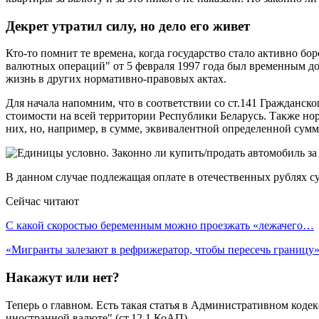
Декрет утратил силу, но дело его живет
Кто-то помнит те времена, когда государство стало активно б
валютных операций" от 5 февраля 1997 года был временным док
жизнь в других нормативно-правовых актах.
Для начала напомним, что в соответствии со ст.141 Гражданск
стоимости на всей территории Республики Беларусь. Также но
них, но, например, в сумме, эквивалентной определенной сумм
В данном случае подлежащая оплате в отечественных рублях 
Сейчас читают
С какой скоростью беременным можно проезжать «лежачего…
«Мигранты залезают в рефрижератор, чтобы пересечь границу
Накажут или нет?
Теперь о главном. Есть такая статья в Административном коде
иностранной валюте" (ст.12.1 КоАП).