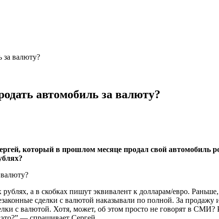
 за валюту?
родать автомобиль за валюту?
гей, который в прошлом месяце продал свой автомобиль родс
ублях?
ублях, а в скобках пишут эквивалент к долларам/евро. Раньше, 
езаконные сделки с валютой наказывали по полной. За продажу 
делки с валютой. Хотя, может, об этом просто не говорят в СМИ
и это?” — спрашивает Сергей.