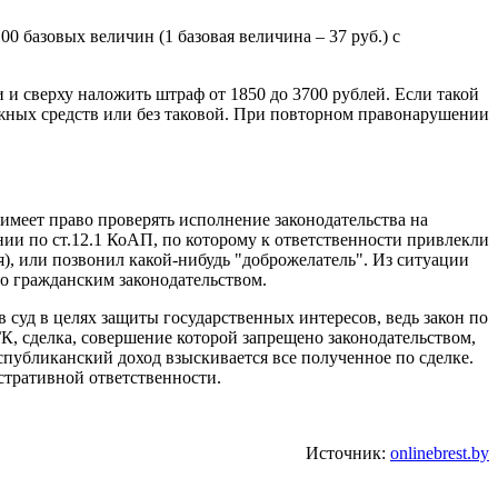
 базовых величин (1 базовая величина – 37 руб.) с
 и сверху наложить штраф от 1850 до 3700 рублей. Если такой
ежных средств или без таковой. При повторном правонарушении
имеет право проверять исполнение законодательства на
ии по ст.12.1 КоАП, по которому к ответственности привлекли
я), или позвонил какой-нибудь "доброжелатель". Из ситуации
но гражданским законодательством.
в суд в целях защиты государственных интересов, ведь закон по
ГК, сделка, совершение которой запрещено законодательством,
республиканский доход взыскивается все полученное по сделке.
стративной ответственности.
Источник:
onlinebrest.by