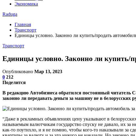
Экономика
Raduga
Главная
Транспорт
Единицы условно. Законно ли купить/продать автомобиль
Транспорт
Единицы условно. Законно ли купить/п
Опубликовано
Мар 13, 2023
0
212
Поделится
В редакцию Автобизнеса обратился постоянный читатель Сер
законно ли передавать деньги за машину не в белорусских р
“Даже в рекламных объявлениях цену указывают в белорусских р
называемым валютчикам государство спуску не давало, их за н
как-то поутихло, и я не помню, чтобы кого-то наказывали за с
квартиры за валюту и за это никого не наказали. Но законно л