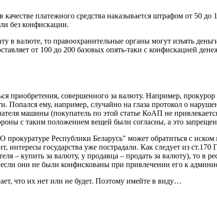
ачестве платежного средства наказывается штрафом от 50 до 100
ли без конфискации.
ту в валюте, то правоохранительные органы могут изъять деньги
тавляет от 100 до 200 базовых опять-таки с конфискацией ден
ся приобретения, совершенного за валюту. Например, прокурор 
. Попался ему, например, случайно на глаза протокол о нарушен
пателя машины (покупатель по этой статье КоАП не привлекаетс
стороны с таким положением вещей были согласны, а это запреще
"О прокуратуре Республики Беларусь" может обратиться с иском 
т, интересы государства уже пострадали. Как следует из ст.170 
еля – купить за валюту, у продавца – продать за валюту), то в 
и, если они не были конфискованы при привлечении его к админи
ает, что их нет или не будет. Поэтому имейте в виду…