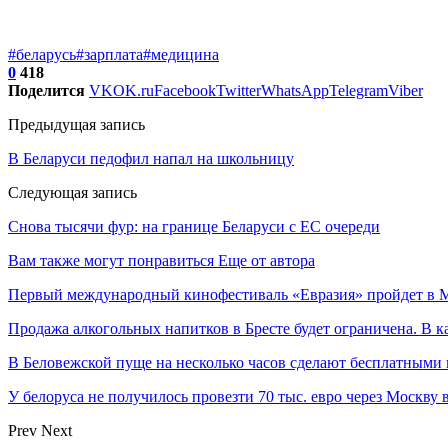
#беларусь
#зарплата
#медицина
0
418
Поделится
VK
OK.ru
Facebook
Twitter
WhatsApp
Telegram
Viber
Предыдущая запись
В Беларуси педофил напал на школьницу
Следующая запись
Снова тысячи фур: на границе Беларуси с ЕС очереди
Вам также могут понравиться
Еще от автора
Первый международный кинофестиваль «Евразия» пройдет в Мо
Продажа алкогольных напитков в Бресте будет ограничена. В к
В Беловежской пуще на несколько часов сделают бесплатными
У белоруса не получилось провезти 70 тыс. евро через Москву
Prev
Next