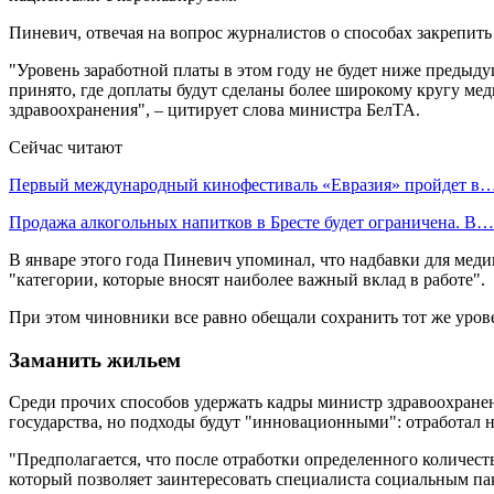
Пиневич, отвечая на вопрос журналистов о способах закрепить
"Уровень заработной платы в этом году не будет ниже предыдущ
принято, где доплаты будут сделаны более широкому кругу ме
здравоохранения", – цитирует слова министра БелТА.
Сейчас читают
Первый международный кинофестиваль «Евразия» пройдет в
Продажа алкогольных напитков в Бресте будет ограничена. В…
В январе этого года Пиневич упоминал, что надбавки для медиков
"категории, которые вносят наиболее важный вклад в работе".
При этом чиновники все равно обещали сохранить тот же урове
Заманить жильем
Среди прочих способов удержать кадры министр здравоохранен
государства, но подходы будут "инновационными": отработал н
"Предполагается, что после отработки определенного количес
который позволяет заинтересовать специалиста социальным пак