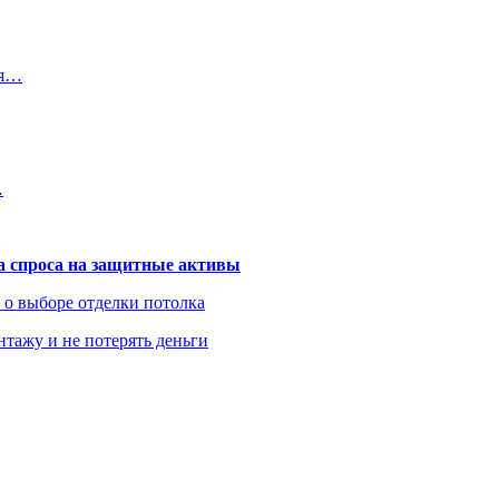
ся…
…
та спроса на защитные активы
ь о выборе отделки потолка
нтажу и не потерять деньги