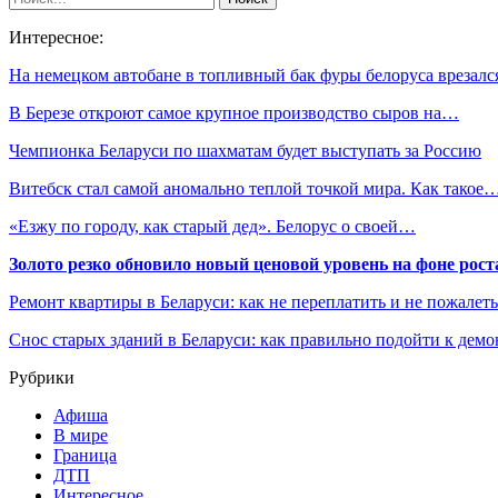
Интересное:
На немецком автобане в топливный бак фуры белоруса врезал
В Березе откроют самое крупное производство сыров на…
Чемпионка Беларуси по шахматам будет выступать за Россию
Витебск стал самой аномально теплой точкой мира. Как такое
«Езжу по городу, как старый дед». Белорус о своей…
Золото резко обновило новый ценовой уровень на фоне рос
Ремонт квартиры в Беларуси: как не переплатить и не пожалет
Снос старых зданий в Беларуси: как правильно подойти к демо
Рубрики
Афиша
В мире
Граница
ДТП
Интересное