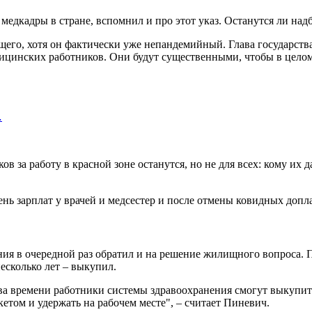
 медкадры в стране, вспомнил и про этот указ. Останутся ли над
его, хотя он фактически уже непандемийный. Глава государства 
дицинских работников. Они будут существенными, чтобы в целом
…
 за работу в красной зоне останутся, но не для всех: кому их да
нь зарплат у врачей и медсестер и после отмены ковидных допла
ия в очередной раз обратил и на решение жилищного вопроса. 
есколько лет – выкупил.
тва времени работники системы здравоохранения смогут выкупит
етом и удержать на рабочем месте", – считает Пиневич.