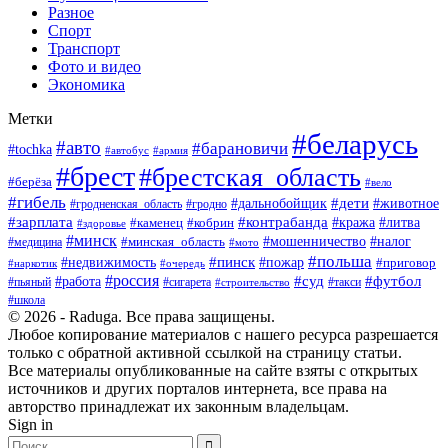
Разное
Спорт
Транспорт
Фото и видео
Экономика
Метки
#беларусь
#авто
#барановичи
#tochka
#армия
#автобус
#брест
#брестская_область
#берёза
#вело
#гибель
#дети
#животное
#дальнобойщик
#гродно
#гродненская_область
#зарплата
#контрабанда
#кража
#литва
#каменец
#кобрин
#здоровье
#минск
#мошенничество
#минская_область
#налог
#медицина
#мото
#польша
#пинск
#недвижимость
#пожар
#приговор
#наркотик
#очередь
#россия
#суд
#футбол
#работа
#пьяный
#сигарета
#строительство
#такси
#школа
© 2026 - Raduga. Все права защищены.
Любое копирование материалов с нашего ресурса разрешается
только с обратной активной ссылкой на страницу статьи.
Все материалы опубликованные на сайте взяты с открытых
источников и других порталов интернета, все права на
авторство принадлежат их законным владельцам.
Sign in