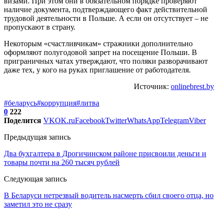
визами. При этом они в обязательном порядке проверяют
наличие документа, подтверждающего факт действительной
трудовой деятельности в Польше. А если он отсутствует – не
пропускают в страну.
Некоторым «счастливчикам» стражники дополнительно
оформляют полугодовой запрет на посещение Польши. В
приграничных чатах утверждают, что поляки разворачивают
даже тех, у кого на руках приглашение от работодателя.
Источник:
onlinebrest.by
#беларусь
#коррупция
#литва
0
222
Поделится
VK
OK.ru
Facebook
Twitter
WhatsApp
Telegram
Viber
Предыдущая запись
Два бухгалтера в Дрогичинском районе присвоили деньги и
товары почти на 260 тысяч рублей
Следующая запись
В Беларуси нетрезвый водитель насмерть сбил своего отца, но
заметил это не сразу