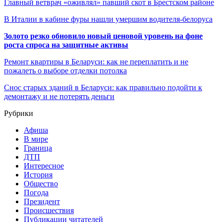
Главный ветврач «оживлял» павший скот в Брестском районе
В Италии в кабине фуры нашли умершим водителя-белоруса
Золото резко обновило новый ценовой уровень на фоне
роста спроса на защитные активы
Ремонт квартиры в Беларуси: как не переплатить и не
пожалеть о выборе отделки потолка
Снос старых зданий в Беларуси: как правильно подойти к
демонтажу и не потерять деньги
Рубрики
Афиша
В мире
Граница
ДТП
Интересное
История
Общество
Погода
Президент
Происшествия
Публикации читателей