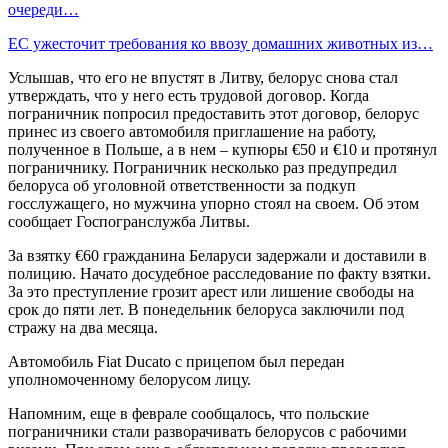
очереди…
ЕС ужесточит требования ко ввозу домашних животных из…
Услышав, что его не впустят в Литву, белорус снова стал
утверждать, что у него есть трудовой договор. Когда
пограничник попросил предоставить этот договор, белорус
принес из своего автомобиля приглашение на работу,
полученное в Польше, а в нем – купюры €50 и €10 и протянул
пограничнику. Пограничник несколько раз предупредил
белоруса об уголовной ответственности за подкуп
госслужащего, но мужчина упорно стоял на своем. Об этом
сообщает Госпогранслужба Литвы.
За взятку €60 гражданина Беларуси задержали и доставили в
полицию. Начато досудебное расследование по факту взятки.
За это преступление грозит арест или лишение свободы на
срок до пяти лет. В понедельник белоруса заключили под
стражу на два месяца.
Автомобиль Fiat Ducato с прицепом был передан
уполномоченному белорусом лицу.
Напомним, еще в феврале сообщалось, что польские
пограничники стали разворачивать белорусов с рабочими