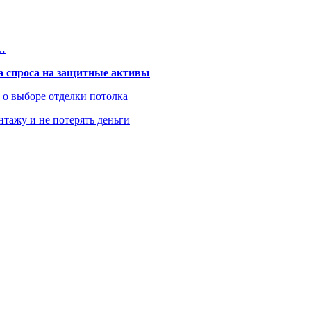
и…
та спроса на защитные активы
ь о выборе отделки потолка
нтажу и не потерять деньги