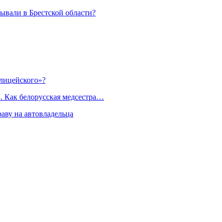
тывали в Брестской области?
лицейского»?
. Как белорусская медсестра…
раву на автовладельца