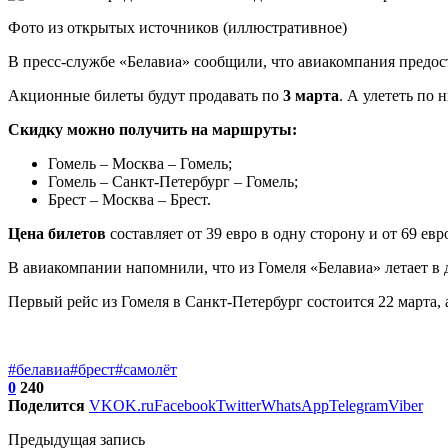
Фото из открытых источников (иллюстративное)
В пресс-службе «Белавиа» сообщили, что авиакомпания предос
Акционные билеты будут продавать по
3 марта
. А улететь по
Скидку можно получить на маршруты:
Гомель – Москва – Гомель;
Гомель – Санкт-Петербург – Гомель;
Брест – Москва – Брест.
Цена билетов
составляет от 39 евро в одну сторону и от 69 ев
В авиакомпании напомнили, что из Гомеля «Белавиа» летает в 
Первый рейс из Гомеля в Санкт-Петербург состоится 22 марта, а
#белавиа
#брест
#самолёт
0
240
Поделится
VK
OK.ru
Facebook
Twitter
WhatsApp
Telegram
Viber
Предыдущая запись