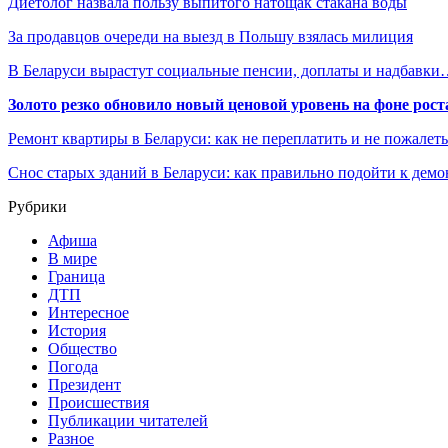
Диетолог назвала пользу выпитого натощак стакана воды
За продавцов очереди на выезд в Польшу взялась милиция
В Беларуси вырастут социальные пенсии, доплаты и надбавк
Золото резко обновило новый ценовой уровень на фоне рос
Ремонт квартиры в Беларуси: как не переплатить и не пожалет
Снос старых зданий в Беларуси: как правильно подойти к демо
Рубрики
Афиша
В мире
Граница
ДТП
Интересное
История
Общество
Погода
Президент
Происшествия
Публикации читателей
Разное