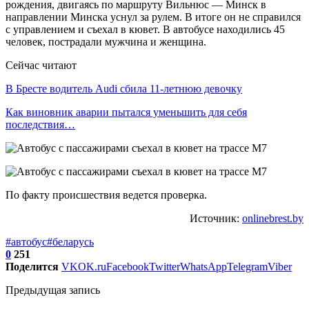
рождения, двигаясь по маршруту Вильнюс — Минск в
направлении Минска уснул за рулем. В итоге он не справился
с управлением и съехал в кювет. В автобусе находились 45
человек, пострадали мужчина и женщина.
Сейчас читают
В Бресте водитель Audi сбила 11-летнюю девочку
Как виновник аварии пытался уменьшить для себя
последствия…
По факту происшествия ведется проверка.
Источник:
onlinebrest.by
#автобус
#беларусь
0
251
Поделится
VK
OK.ru
Facebook
Twitter
WhatsApp
Telegram
Viber
Предыдущая запись