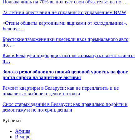
Польша лишь на 70% выполняет свои обязательства по…
22-летний брестчанин не справился с управлением BMW
«Стены обшиты картонными ящиками от холодильника».
Белорус…
Брестские таможенники пресекли ввоз премиального авто
по…
Как в Беларуси подборщик пытался обмануть своего клиента
и…
Золото резко обновило новый ценовой уровень на фоне
роста спроса на защитные активы
Ремонт квартиры в Беларуси: как не переплатить и не
пожалеть о выборе отделки потолка
Снос старых зданий в Беларуси: как правильно подойти к
демонтажу и не потерять деньги
Рубрики
Афиша
В мире