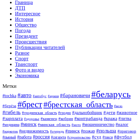
Граница
ДТП
Интересное
История
Общество
Погода
Президент
Происшествия
Публикации читателей
Разное
Спорт
Транспорт
Фото и видео
Экономика
Метки
#беларусь
#авто
#барановичи
#tochka
#армия
#автобус
#брест
#брестская_область
#берёза
#вело
#гибель
#дети
#животное
#дальнобойщик
#гродно
#гродненская_область
#зарплата
#контрабанда
#кража
#литва
#каменец
#кобрин
#здоровье
#минск
#мошенничество
#минская_область
#налог
#медицина
#мото
#польша
#пинск
#недвижимость
#пожар
#приговор
#наркотик
#очередь
#россия
#суд
#футбол
#работа
#пьяный
#сигарета
#строительство
#такси