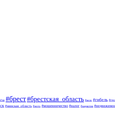
#брест
#брестская_область
#гибель
ёза
#вело
#гро
ск
#мошенничество
#минская_область
#налог
#недвижимос
#мото
#наркотик