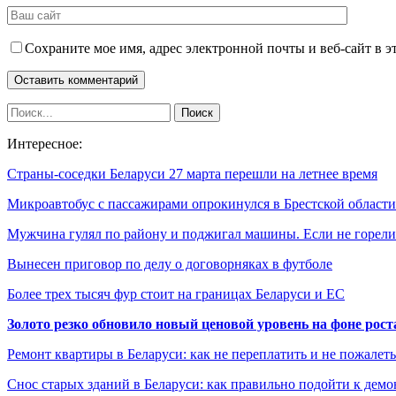
Сохраните мое имя, адрес электронной почты и веб-сайт в э
Интересное:
Страны-соседки Беларуси 27 марта перешли на летнее время
Микроавтобус с пассажирами опрокинулся в Брестской области
Мужчина гулял по району и поджигал машины. Если не горе
Вынесен приговор по делу о договорняках в футболе
Более трех тысяч фур стоит на границах Беларуси и ЕС
Золото резко обновило новый ценовой уровень на фоне рос
Ремонт квартиры в Беларуси: как не переплатить и не пожалет
Снос старых зданий в Беларуси: как правильно подойти к демо