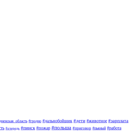
#дети
#животное
#зарплата
#дальнобойщик
#гродно
дненская_область
#польша
#пинск
ть
#пожар
#приговор
#работа
#пьяный
#очередь