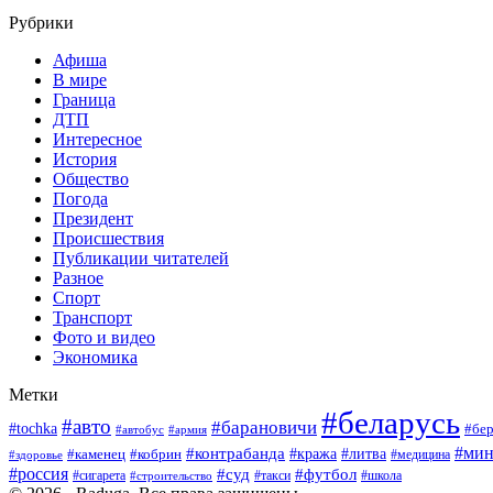
Рубрики
Афиша
В мире
Граница
ДТП
Интересное
История
Общество
Погода
Президент
Происшествия
Публикации читателей
Разное
Спорт
Транспорт
Фото и видео
Экономика
Метки
#беларусь
#авто
#барановичи
#tochka
#бер
#армия
#автобус
#мин
#контрабанда
#кража
#литва
#каменец
#кобрин
#медицина
#здоровье
#россия
#суд
#футбол
#сигарета
#школа
#строительство
#такси