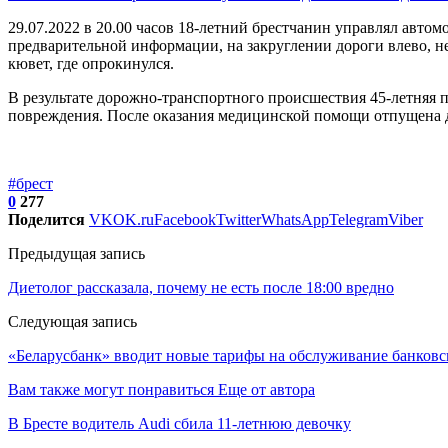
29.07.2022 в 20.00 часов 18-летний брестчанин управлял авт
предварительной информации, на закруглении дороги влево, н
кювет, где опрокинулся.
В результате дорожно-транспортного происшествия 45-летняя 
повреждения. После оказания медицинской помощи отпущена 
#брест
0
277
Поделится
VK
OK.ru
Facebook
Twitter
WhatsApp
Telegram
Viber
Предыдущая запись
Диетолог рассказала, почему не есть после 18:00 вредно
Следующая запись
«Беларусбанк» вводит новые тарифы на обслуживание банковс
Вам также могут понравиться
Еще от автора
В Бресте водитель Audi сбила 11-летнюю девочку