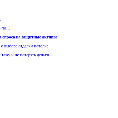
…
ю по…
та спроса на защитные активы
ь о выборе отделки потолка
нтажу и не потерять деньги