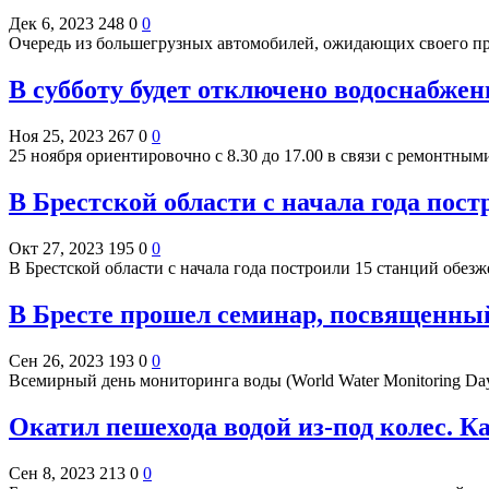
Дек 6, 2023
248
0
0
Очередь из большегрузных автомобилей, ожидающих своего пр
В субботу будет отключено водоснабжен
Ноя 25, 2023
267
0
0
25 ноября ориентировочно с 8.30 до 17.00 в связи с ремонтны
В Брестской области с начала года пос
Окт 27, 2023
195
0
0
В Брестской области с начала года построили 15 станций обе
В Бресте прошел семинар, посвященны
Сен 26, 2023
193
0
0
Всемирный день мониторинга воды (World Water Monitoring D
Окатил пешехода водой из-под колес. К
Сен 8, 2023
213
0
0