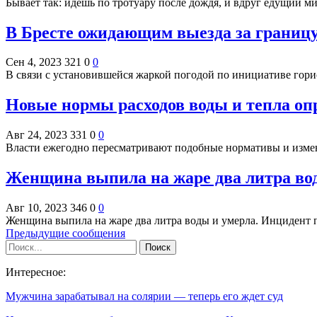
Бывает так: идешь по тротуару после дождя, и вдруг едущий м
В Бресте ожидающим выезда за границу
Сен 4, 2023
321
0
0
В связи с установившейся жаркой погодой по инициативе го
Новые нормы расходов воды и тепла оп
Авг 24, 2023
331
0
0
Власти ежегодно пересматривают подобные нормативы и измен
Женщина выпила на жаре два литра во
Авг 10, 2023
346
0
0
Женщина выпила на жаре два литра воды и умерла. Инцидент
Предыдущие сообщения
Интересное:
Мужчина зарабатывал на солярии — теперь его ждет суд