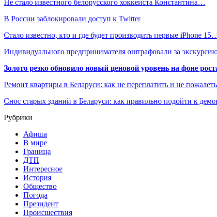
Не стало известного белорусского хоккеиста Константина…
В России заблокировали доступ к Twitter
Стало известно, кто и где будет производить первые iPhone 15
Индивидуального предпринимателя оштрафовали за экскурси
Золото резко обновило новый ценовой уровень на фоне рос
Ремонт квартиры в Беларуси: как не переплатить и не пожалет
Снос старых зданий в Беларуси: как правильно подойти к демо
Рубрики
Афиша
В мире
Граница
ДТП
Интересное
История
Общество
Погода
Президент
Происшествия