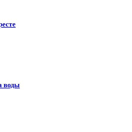
ресте
а воды