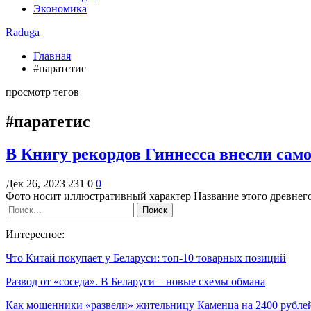
Экономика
Raduga
Главная
#паратетис
просмотр тегов
#паратетис
В Книгу рекордов Гиннесса внесли само
Дек 26, 2023
231
0
0
Фото носит иллюстративный характер Название этого древнего
Интересное:
Что Китай покупает у Беларуси: топ-10 товарных позиций
Развод от «соседа». В Беларуси – новые схемы обмана
Как мошенники «развели» жительницу Каменца на 2400 рубле