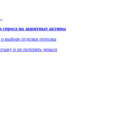
й…
та спроса на защитные активы
ь о выборе отделки потолка
нтажу и не потерять деньги