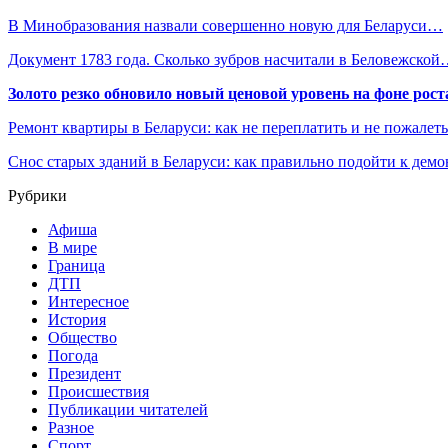
В Минобразования назвали совершенно новую для Беларуси…
Документ 1783 года. Сколько зубров насчитали в Беловежско
Золото резко обновило новый ценовой уровень на фоне рос
Ремонт квартиры в Беларуси: как не переплатить и не пожалет
Снос старых зданий в Беларуси: как правильно подойти к демо
Рубрики
Афиша
В мире
Граница
ДТП
Интересное
История
Общество
Погода
Президент
Происшествия
Публикации читателей
Разное
Спорт