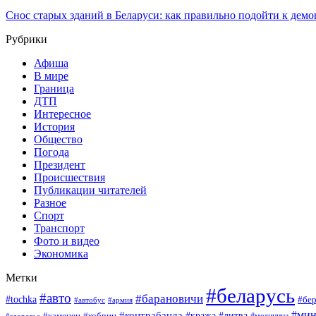
Снос старых зданий в Беларуси: как правильно подойти к демо
Рубрики
Афиша
В мире
Граница
ДТП
Интересное
История
Общество
Погода
Президент
Происшествия
Публикации читателей
Разное
Спорт
Транспорт
Фото и видео
Экономика
Метки
#беларусь
#авто
#барановичи
#tochka
#бер
#армия
#автобус
#мин
#контрабанда
#кража
#литва