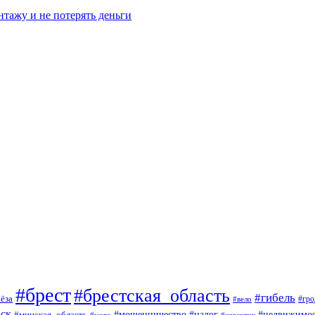
нтажу и не потерять деньги
#брест
#брестская_область
#гибель
ёза
#вело
#гро
ск
#мошенничество
#минская_область
#налог
#недвижимос