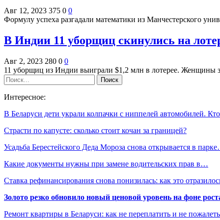
Авг 12, 2023
375
0
0
Формулу успеха разгадали математики из Манчестерского уни
В Индии 11 уборщиц скинулись на лоте
Авг 2, 2023
280
0
0
11 уборщиц из Индии выиграли $1,2 млн в лотерее. Женщины з
Интересное:
В Беларуси дети украли колпачки с ниппелей автомобилей. К
Страсти по капусте: сколько стоит кочан за границей?
Усадьба Берестейского Деда Мороза снова открывается в парк
Какие документы нужны при замене водительских прав в…
Ставка рефинансирования снова понизилась: как это отразило
Золото резко обновило новый ценовой уровень на фоне рос
Ремонт квартиры в Беларуси: как не переплатить и не пожалет