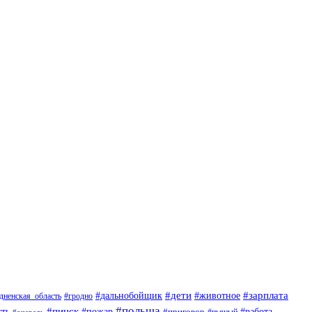
#дети
#животное
#зарплата
#дальнобойщик
#гродно
дненская_область
#польша
#пинск
ть
#пожар
#приговор
#работа