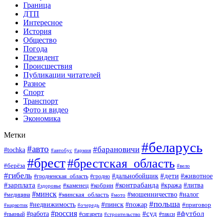
Граница
ДТП
Интересное
История
Общество
Погода
Президент
Происшествия
Публикации читателей
Разное
Спорт
Транспорт
Фото и видео
Экономика
Метки
#беларусь
#авто
#барановичи
#tochka
#армия
#автобус
#брест
#брестская_область
#берёза
#вело
#гибель
#дети
#животное
#дальнобойщик
#гродно
#гродненская_область
#зарплата
#контрабанда
#кража
#литва
#каменец
#кобрин
#здоровье
#минск
#мошенничество
#минская_область
#налог
#медицина
#мото
#польша
#пинск
#недвижимость
#пожар
#приговор
#наркотик
#очередь
#россия
#суд
#футбол
#работа
#пьяный
#сигарета
#строительство
#такси