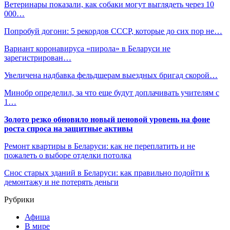
Ветеринары показали, как собаки могут выглядеть через 10
000…
Попробуй догони: 5 рекордов СССР, которые до сих пор не…
Вариант коронавируса «пирола» в Беларуси не
зарегистрирован…
Увеличена надбавка фельдшерам выездных бригад скорой…
Минобр определил, за что еще будут доплачивать учителям с
1…
Золото резко обновило новый ценовой уровень на фоне
роста спроса на защитные активы
Ремонт квартиры в Беларуси: как не переплатить и не
пожалеть о выборе отделки потолка
Снос старых зданий в Беларуси: как правильно подойти к
демонтажу и не потерять деньги
Рубрики
Афиша
В мире