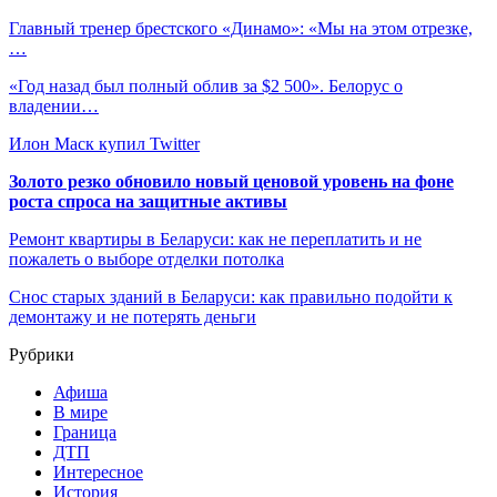
Главный тренер брестского «Динамо»: «Мы на этом отрезке,
…
«Год назад был полный облив за $2 500». Белорус о
владении…
Илон Маск купил Twitter
Золото резко обновило новый ценовой уровень на фоне
роста спроса на защитные активы
Ремонт квартиры в Беларуси: как не переплатить и не
пожалеть о выборе отделки потолка
Снос старых зданий в Беларуси: как правильно подойти к
демонтажу и не потерять деньги
Рубрики
Афиша
В мире
Граница
ДТП
Интересное
История