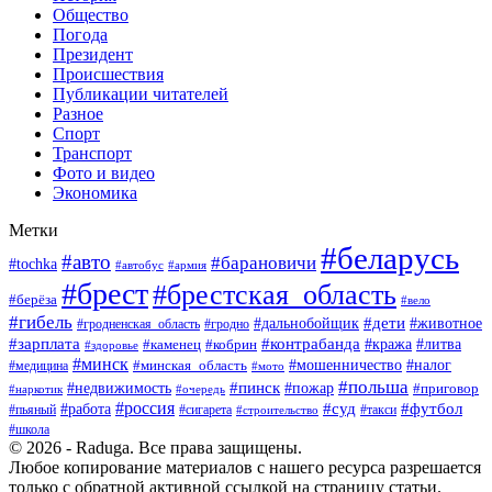
Общество
Погода
Президент
Происшествия
Публикации читателей
Разное
Спорт
Транспорт
Фото и видео
Экономика
Метки
#беларусь
#авто
#барановичи
#tochka
#армия
#автобус
#брест
#брестская_область
#берёза
#вело
#гибель
#дети
#животное
#дальнобойщик
#гродно
#гродненская_область
#зарплата
#контрабанда
#кража
#литва
#каменец
#кобрин
#здоровье
#минск
#мошенничество
#минская_область
#налог
#медицина
#мото
#польша
#пинск
#недвижимость
#пожар
#приговор
#наркотик
#очередь
#россия
#суд
#футбол
#работа
#пьяный
#сигарета
#строительство
#такси
#школа
© 2026 - Raduga. Все права защищены.
Любое копирование материалов с нашего ресурса разрешается
только с обратной активной ссылкой на страницу статьи.