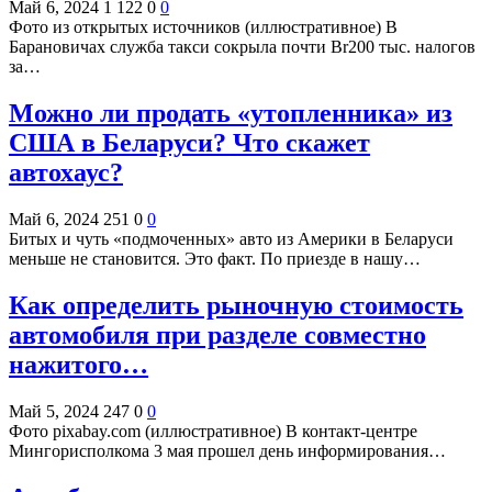
Май 6, 2024
1 122
0
0
Фото из открытых источников (иллюстративное) В
Барановичах служба такси сокрыла почти Br200 тыс. налогов
за…
Можно ли продать «утопленника» из
США в Беларуси? Что скажет
автохаус?
Май 6, 2024
251
0
0
Битых и чуть «подмоченных» авто из Америки в Беларуси
меньше не становится. Это факт. По приезде в нашу…
Как определить рыночную стоимость
автомобиля при разделе совместно
нажитого…
Май 5, 2024
247
0
0
Фото pixabay.com (иллюстративное) В контакт-центре
Мингорисполкома 3 мая прошел день информирования…