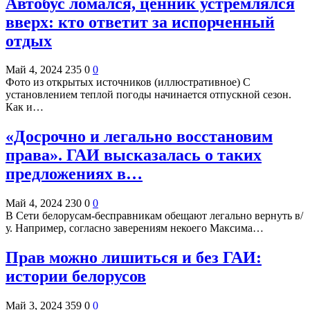
Автобус ломался, ценник устремлялся
вверх: кто ответит за испорченный
отдых
Май 4, 2024
235
0
0
Фото из открытых источников (иллюстративное) С
установлением теплой погоды начинается отпускной сезон.
Как и…
«Досрочно и легально восстановим
права». ГАИ высказалась о таких
предложениях в…
Май 4, 2024
230
0
0
В Сети белорусам-бесправникам обещают легально вернуть в/
у. Например, согласно заверениям некоего Максима…
Прав можно лишиться и без ГАИ:
истории белорусов
Май 3, 2024
359
0
0